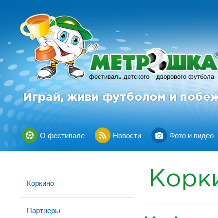
фестиваль детского
дворового футбола
Играй, живи футболом и побе
О фестивале
Новости
Фото и видео
Корк
Коркино
Партнеры