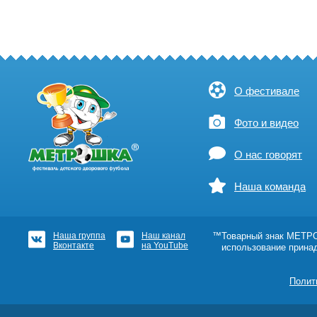
О фестивале
Фото и видео
О нас говорят
Наша команда
Наша группа
Наш канал
™Товарный знак МЕТРОШ
Вконтакте
на YouTube
использование прина
Полит