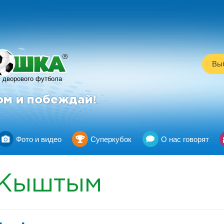
R
Выб
дворового футбола
ом и побеждай!
Фото и видео
Суперкубок
О нас говорят
Кыштым