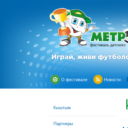
фестиваль детского
Играй, живи футбол
О фестивале
Новости
Кыштым
Партнеры