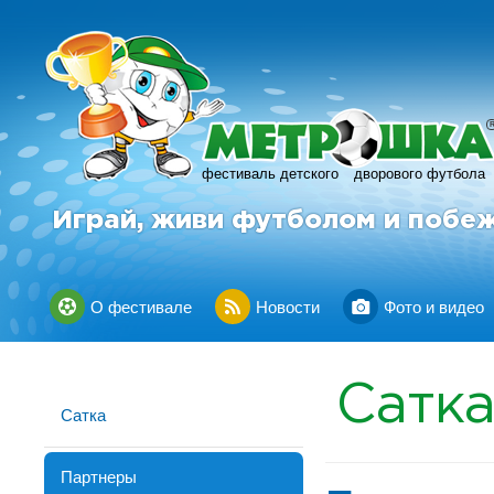
фестиваль детского
дворового футбола
Играй, живи футболом и побе
О фестивале
Новости
Фото и видео
Сатк
Сатка
Партнеры