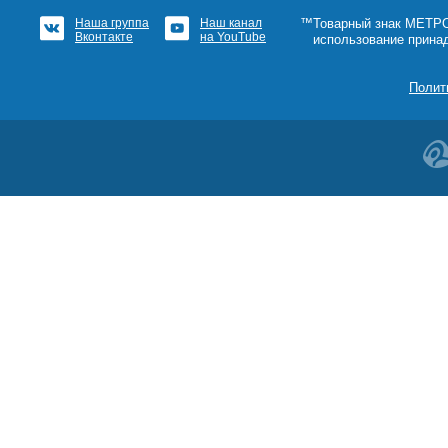
Наша группа
Наш канал
™Товарный знак МЕТРОШ
Вконтакте
на YouTube
использование прина
Полит