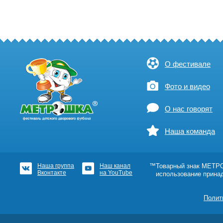
О фестивале
Фото и видео
О нас говорят
Наша команда
Наша группа
Наш канал
™Товарный знак МЕТРОШ
Вконтакте
на YouTube
использование прина
Полит