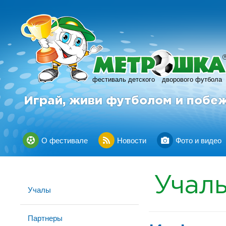
фестиваль детского
дворового футбола
Играй, живи футболом и побе
О фестивале
Новости
Фото и видео
Учал
Учалы
Партнеры