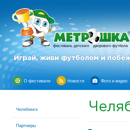
фестиваль детского
дворового футбола
Играй, живи футболом и побе
О фестивале
Новости
Фото и видео
Челя
Челябинск
Партнеры