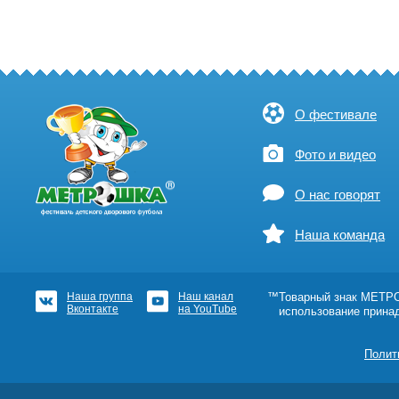
О фестивале
Фото и видео
О нас говорят
Наша команда
Наша группа
Наш канал
™Товарный знак МЕТРОШ
Вконтакте
на YouTube
использование прина
Полит