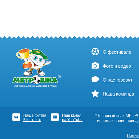
О фестивале
Фото и видео
О нас говорят
Наша команда
Наша группа
Наш канал
™Товарный знак МЕТРОШ
Вконтакте
на YouTube
использование прина
Полит