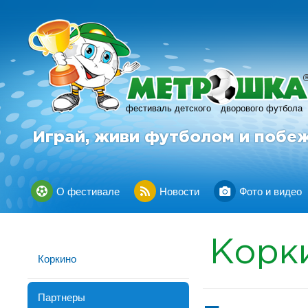
фестиваль детского
дворового футбола
Играй, живи футболом и побе
О фестивале
Новости
Фото и видео
Корк
Коркино
Партнеры