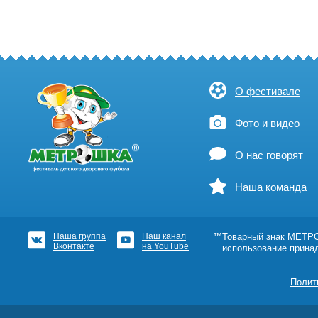
О фестивале
Фото и видео
О нас говорят
Наша команда
Наша группа
Наш канал
™Товарный знак МЕТРОШ
Вконтакте
на YouTube
использование прина
Полит