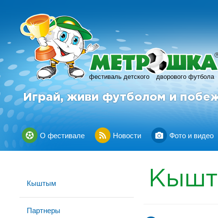
фестиваль детского
дворового футбола
Играй, живи футболом и побе
О фестивале
Новости
Фото и видео
Кыш
Кыштым
Партнеры