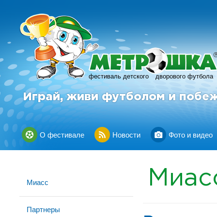
фестиваль детского
дворового футбола
Играй, живи футболом и побе
О фестивале
Новости
Фото и видео
Миас
Миасс
Партнеры