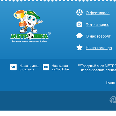
О фестивале
Фото и видео
О нас говорят
Наша команда
Наша группа
Наш канал
™Товарный знак МЕТРОШ
Вконтакте
на YouTube
использование прина
Полит