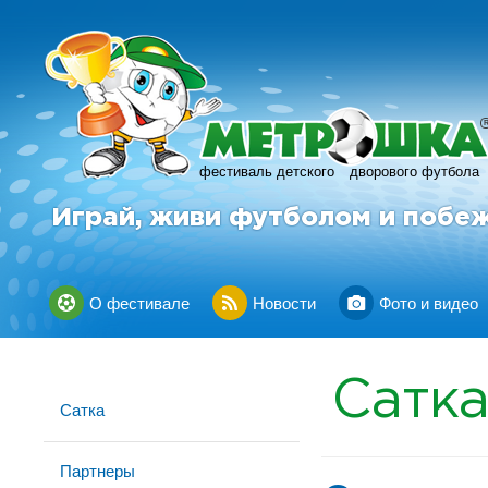
фестиваль детского
дворового футбола
Играй, живи футболом и побе
О фестивале
Новости
Фото и видео
Сатк
Сатка
Партнеры