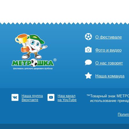
О фестивале
Фото и видео
О нас говорят
Наша команда
Наша группа
Наш канал
™Товарный знак МЕТРОШ
Вконтакте
на YouTube
использование прина
Полит