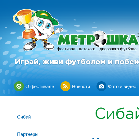
фестиваль детского
дворового футбола
Играй, живи футболом и побе
О фестивале
Новости
Фото и видео
Сиба
Сибай
Партнеры