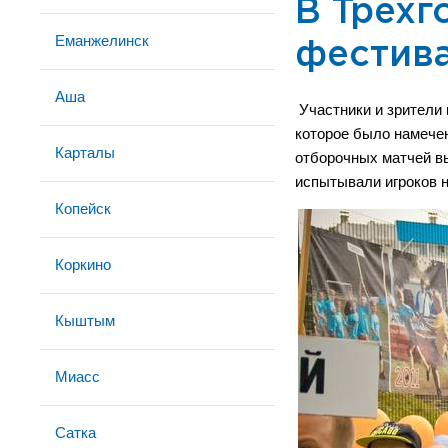
В Трехг
Еманжелинск
фестив
Аша
Участники и зрители 
которое было намечен
Карталы
отборочных матчей вы
испытывали игроков н
Копейск
Коркино
Кыштым
Миасс
Сатка