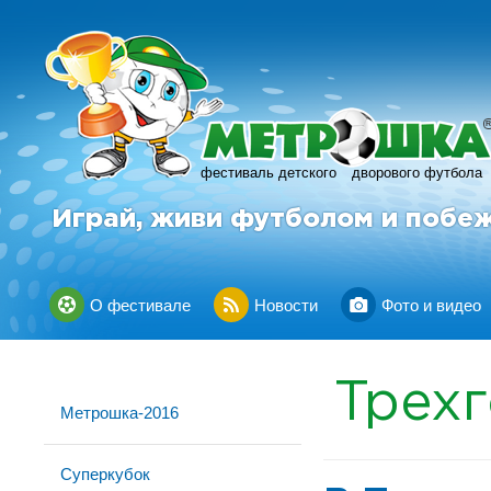
фестиваль детского
дворового футбола
Играй, живи футболом и побе
О фестивале
Новости
Фото и видео
Трех
Метрошка-2016
Суперкубок