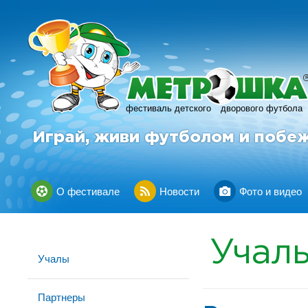
фестиваль детского
дворового футбола
Играй, живи футболом и побе
О фестивале
Новости
Фото и видео
Учал
Учалы
Партнеры