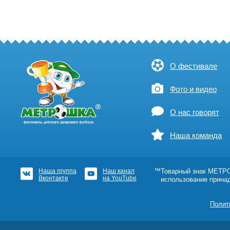
О фестивале
Фото и видео
О нас говорят
Наша команда
Наша группа
Наш канал
™Товарный знак МЕТРОШ
Вконтакте
на YouTube
использование прина
Полит