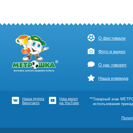
О фестивале
Фото и видео
О нас говорят
Наша команда
Наша группа
Наш канал
™Товарный знак МЕТРОШ
Вконтакте
на YouTube
использование прина
Полит