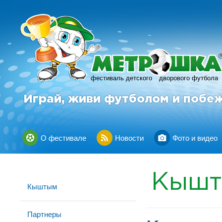
фестиваль детского
дворового футбола
Играй, живи футболом и побе
О фестивале
Новости
Фото и видео
Кыш
Кыштым
Партнеры