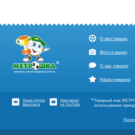
О фестивале
Фото и видео
О нас говорят
Наша команда
Наша группа
Наш канал
™Товарный знак МЕТРОШ
Вконтакте
на YouTube
использование прина
Полит