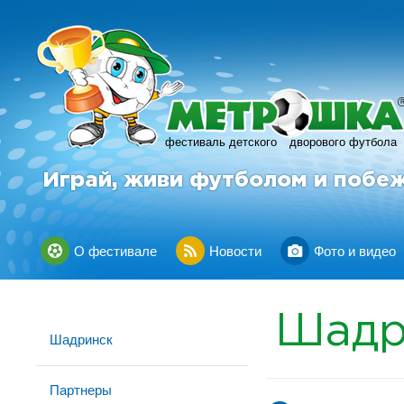
фестиваль детского
дворового футбола
Играй, живи футболом и побе
О фестивале
Новости
Фото и видео
Шадр
Шадринск
Партнеры