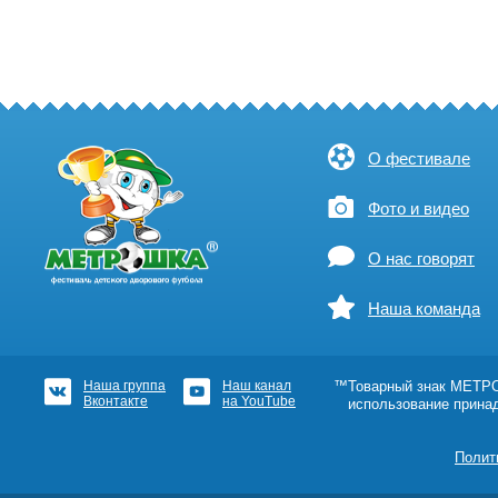
О фестивале
Фото и видео
О нас говорят
Наша команда
Наша группа
Наш канал
™Товарный знак МЕТРОШ
Вконтакте
на YouTube
использование прина
Полит