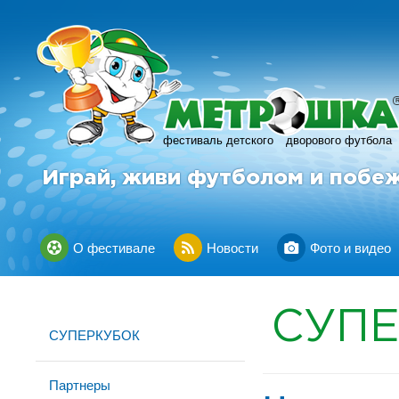
фестиваль детского
дворового футбола
Играй, живи футболом и побе
О фестивале
Новости
Фото и видео
СУП
СУПЕРКУБОК
Партнеры