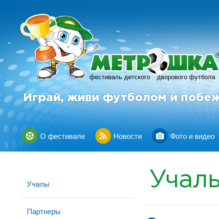
фестиваль детского
дворового футбола
Играй, живи футболом и побе
О фестивале
Новости
Фото и видео
Учал
Учалы
Партнеры