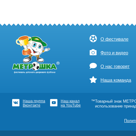
О фестивале
Фото и видео
О нас говорят
Наша команда
Наша группа
Наш канал
™Товарный знак МЕТРОШ
Вконтакте
на YouTube
использование прина
Полит