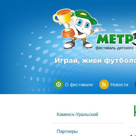
фестиваль детского
Играй, живи футбол
О фестивале
Новости
Каменск-Уральский
Партнеры