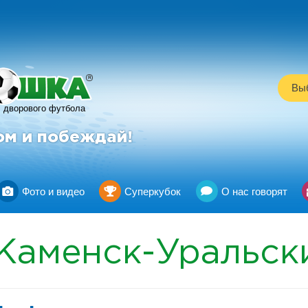
R
Выб
дворового футбола
ом и побеждай!
Фото и видео
Суперкубок
О нас говорят
Каменск-Уральск