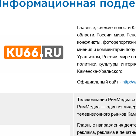
Информационная подд
Главные, свежие новости К
области, России, мира. Реп
конфликты, фоторепортажи,
мнения и комментарии попу
Уральском, России, мире н
политики, культуры, интерн
Каменска-Уральского.
Официальный сайт -
http:/
Телекомпания РимМедиа соз
РимМедиа — один из лидеро
телевизионного рынков Кам
Главные направления деят
реклама, реклама в печатн