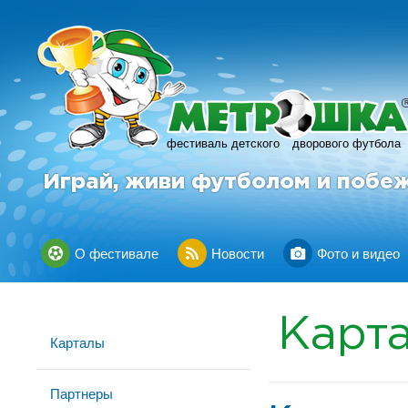
фестиваль детского
дворового футбола
Играй, живи футболом и побе
О фестивале
Новости
Фото и видео
Карт
Карталы
Партнеры