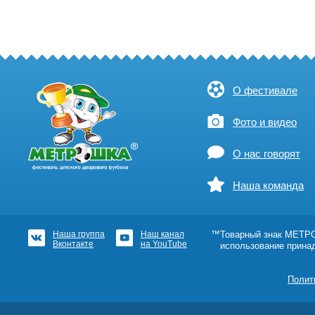
О фестивале
Фото и видео
О нас говорят
Наша команда
Наша группа
Наш канал
™Товарный знак МЕТРОШ
Вконтакте
на YouTube
использование прина
Полит