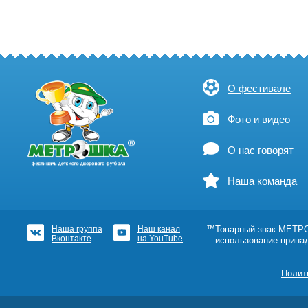
О фестивале
Фото и видео
О нас говорят
Наша команда
Наша группа
Наш канал
™Товарный знак МЕТРОШ
Вконтакте
на YouTube
использование прина
Полит