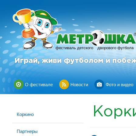
фестиваль детского
дворового футбола
Играй, живи футболом и побе
О фестивале
Новости
Фото и видео
Корк
Коркино
Партнеры