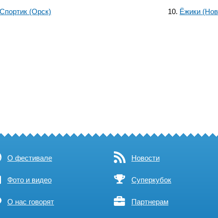
Спортик (Орск)
Ёжики (Нов
О фестивале
Новости
Фото и видео
Суперкубок
О нас говорят
Партнерам