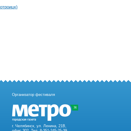
отроицк)
Организатор фестиваля
г. Челябинск, ул. Ленина, 21В,
офис 302. Тел: 8-351-245-25-39