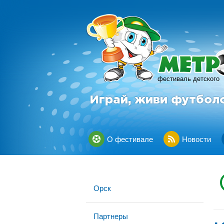
фестиваль детского
Играй, живи футбол
О фестивале
Новости
Орск
Партнеры