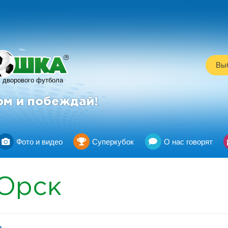
R
Выб
дворового футбола
ом и побеждай!
Фото и видео
Суперкубок
О нас говорят
Орск