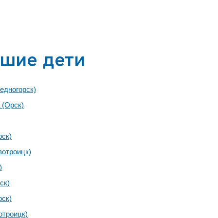
шие дети
едногорск)
 (Орск)
рск)
вотроицк)
)
ск)
рск)
отроицк)