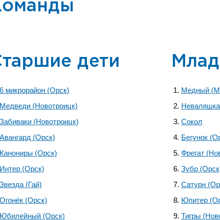
Команды
Старшие дети
Млад
6 микрорайон (Орск)
Медный (М
Медведи (Новотроицк)
Неваляшка
Забиваки (Новотроицк)
Сокол
Авангард (Орск)
Бегунок (О
Канониры (Орск)
Фрегат (Но
Интер (Орск)
Зубр (Орск
Звезда (Гай)
Сатурн (Ор
Огонёк (Орск)
Юпитер (О
Юбилейный (Орск)
Тигры (Нов