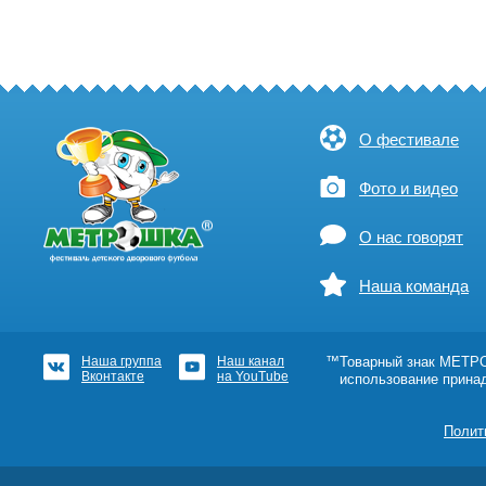
О фестивале
Фото и видео
О нас говорят
Наша команда
Наша группа
Наш канал
™Товарный знак МЕТРОШ
Вконтакте
на YouTube
использование прина
Полит