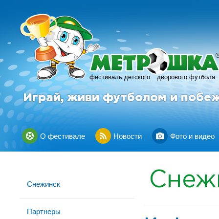
фестиваль детского
дворового футбола
Играй, живи футболом и побе
О фестивале
Новости
Фото и видео
Снеж
Снежинск
Партнеры