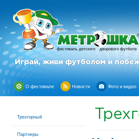
фестиваль детского
дворового футбола
Играй, живи футболом и побе
О фестивале
Новости
Фото и видео
Трех
Трехгорный
Партнеры