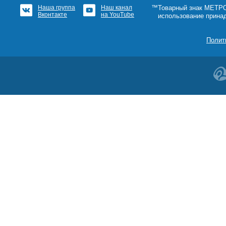
Наша группа
Наш канал
™Товарный знак МЕТРОШ
Вконтакте
на YouTube
использование прина
Полит