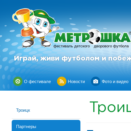
фестиваль детского
дворового футбола
Играй, живи футболом и побе
О фестивале
Новости
Фото и видео
Трои
Троицк
Партнеры