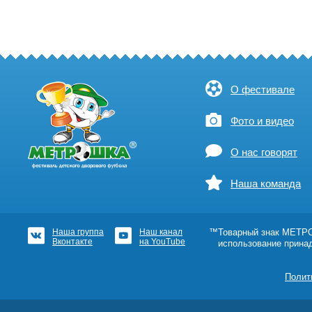
О фестивале
Фото и видео
О нас говорят
Наша команда
Наша группа
Наш канал
™Товарный знак МЕТРОШ
Вконтакте
на YouTube
использование прина
Полит