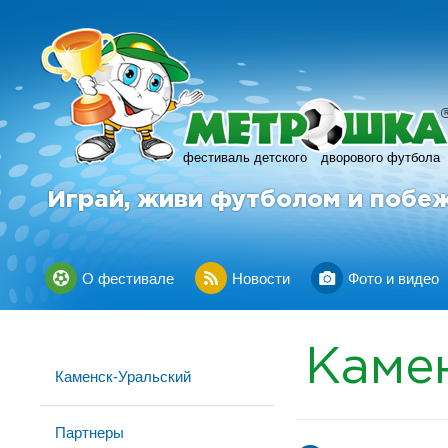
фестиваль детского
дворового футбола
Играй, живи футболом и побе
О фестивале
Новости
Фото и видео
Каме
Каменск-Уральский
Партнеры