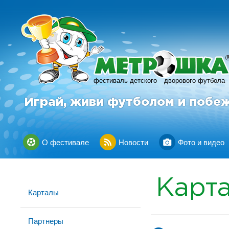
фестиваль детского
дворового футбола
Играй, живи футболом и побе
О фестивале
Новости
Фото и видео
Карт
Карталы
Партнеры