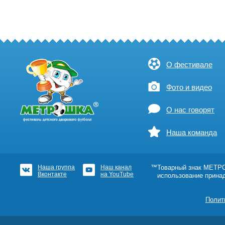
О фестивале
Фото и видео
О нас говорят
Наша команда
Наша группа
Наш канал
™Товарный знак МЕТРОШ
Вконтакте
на YouTube
использование прина
Полит