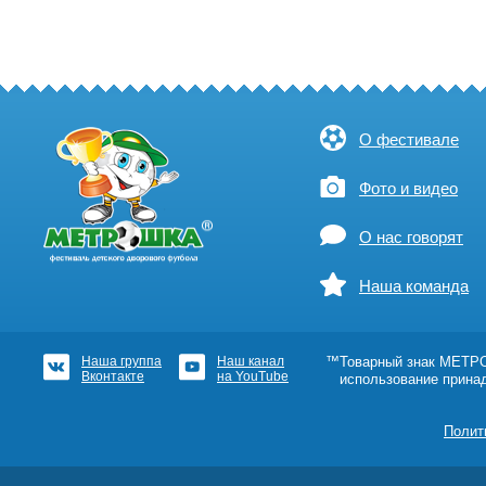
О фестивале
Фото и видео
О нас говорят
Наша команда
Наша группа
Наш канал
™Товарный знак МЕТРОШ
Вконтакте
на YouTube
использование прина
Полит