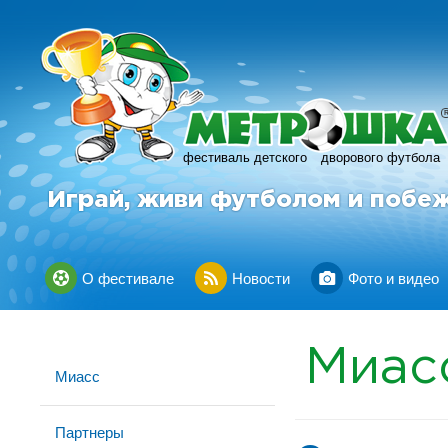
фестиваль детского
дворового футбола
Играй, живи футболом и побе
О фестивале
Новости
Фото и видео
Миас
Миасс
Партнеры