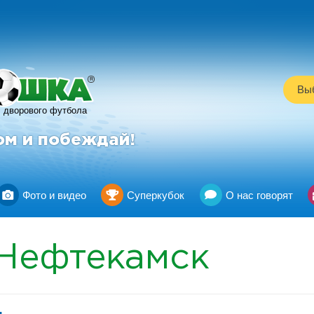
R
Выб
дворового футбола
ом и побеждай!
Фото и видео
Суперкубок
О нас говорят
Нефтекамск