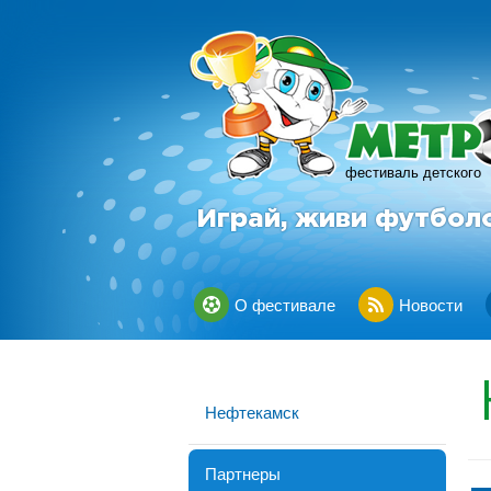
фестиваль детского
Играй, живи футбол
О фестивале
Новости
Нефтекамск
Партнеры