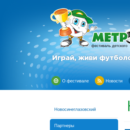
фестиваль детского
Играй, живи футбол
О фестивале
Новости
Новосинеглазовский
Партнеры