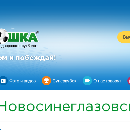
R
Выб
дворового футбола
ом и побеждай!
Фото и видео
Суперкубок
О нас говорят
Новосинеглазовс