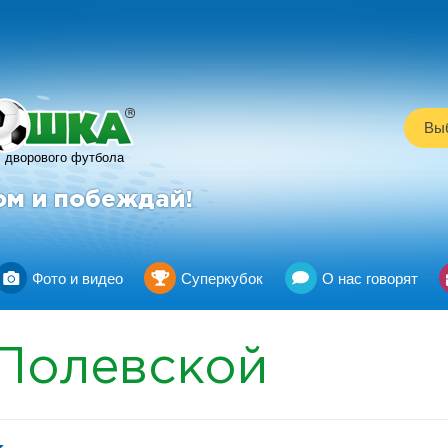
R
Выб
дворового футбола
ом и побеждай!
Фото и видео
Суперкубок
О нас говорят
Полевской