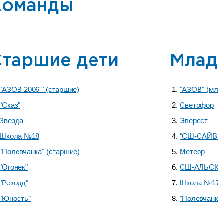
Команды
Старшие дети
Млад
"АЗОВ 2006 " (старшие)
"АЗОВ" (м
"Сказ"
Светофор
Звезда
Эверест
Школа №18
"СШ-САЙВ
"Полевчанка" (старшие)
Метеор
"Огонек"
СШ-АЛЬС
"Рекорд"
Школа №1
"Юность"
"Полевчанк