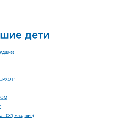
шие дети
ладшие)
ЕРХОТ"
КОМ
7
а - 08"( младшие)