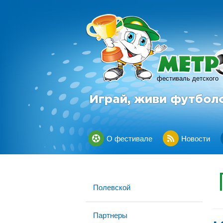
фестиваль детского
Играй, живи футбол
О фестивале
Новости
Полевской
Партнеры