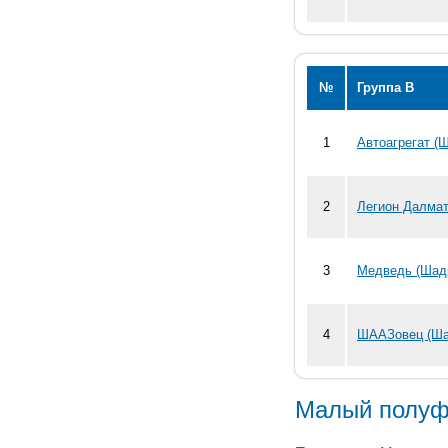
№
Группа В
1
Автоагрегат (
2
Легион Далмат
3
Медведь (Шад
4
ШААЗовец (Ша
Малый полуф