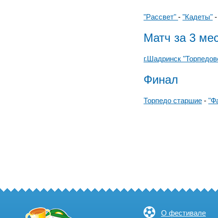
"Рассвет"
-
"Кадеты"
Матч за 3 ме
г.Шадринск "Торпедов
Финал
Торпедо старшие
-
"Ф
О фестивале