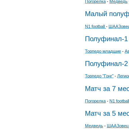
Погорелка
-
Медведь
Малый полуф
N1 football
-
ШААЗове
Полуфинал-1
Торпедо младшие
-
Ав
Полуфинал-2
Торпедо "Гонг"
-
Легио
Матч за 7 ме
Погорелка
-
N1 footbal
Матч за 5 ме
Медведь
-
ШААЗовец