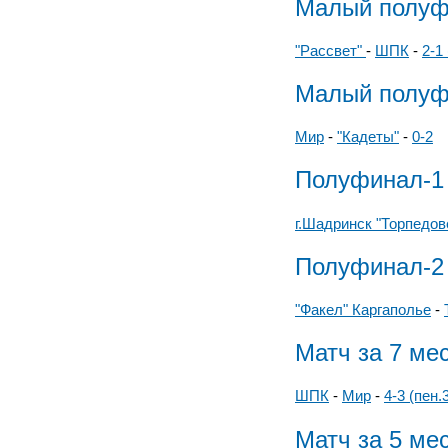
Малый полуф
"Рассвет"
-
ШПК
-
2-1 
Малый полуф
Мир
-
"Кадеты"
-
0-2
Полуфинал-1
г.Шадринск "Торпедов
Полуфинал-2
"Факел" Каргаполье
-
Матч за 7 ме
ШПК
-
Мир
-
4-3 (пен.
Матч за 5 ме