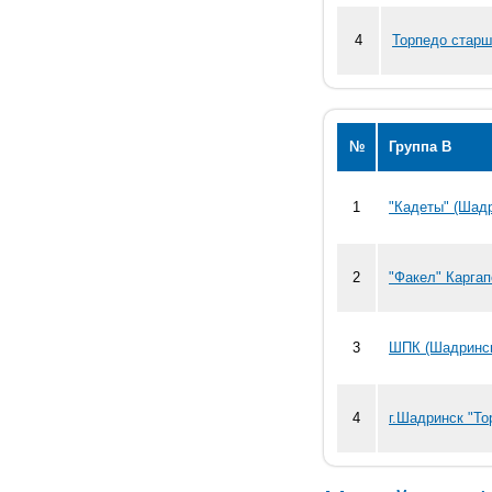
4
Торпедо старш
№
Группа В
1
"Кадеты" (Шад
2
"Факел" Карга
3
ШПК (Шадринс
4
г.Шадринск "То