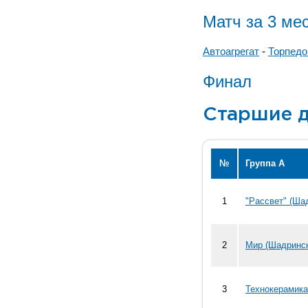
Матч за 3 ме
Автоагрегат
-
Торпедо 
Финал
Старшие д
№
Группа А
1
"Рассвет" (Ша
2
Мир (Шадринск
3
Технокерамика