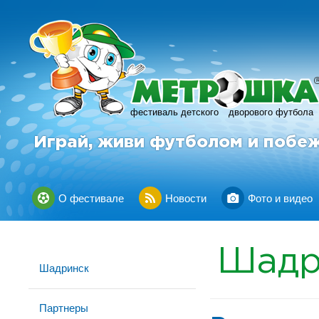
фестиваль детского
дворового футбола
Играй, живи футболом и побе
О фестивале
Новости
Фото и видео
Шадр
Шадринск
Партнеры