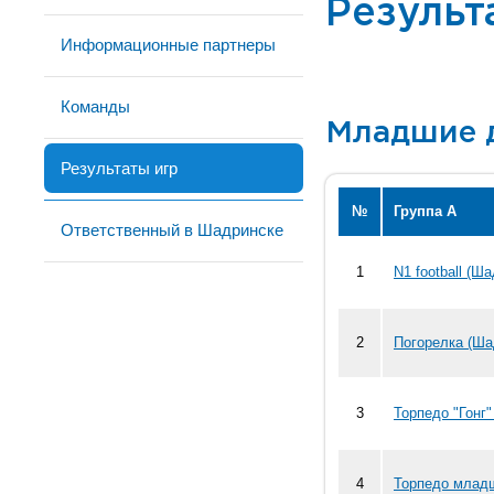
Результ
Информационные партнеры
Команды
Младшие 
Результаты игр
№
Группа А
Ответственный в Шадринске
1
N1 football (Ш
2
Погорелка (Ша
3
Торпедо "Гонг"
4
Торпедо млад