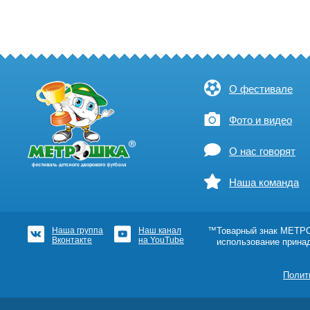
О фестивале
Фото и видео
О нас говорят
Наша команда
Наша группа
Наш канал
™Товарный знак МЕТРОШ
Вконтакте
на YouTube
использование прина
Полит