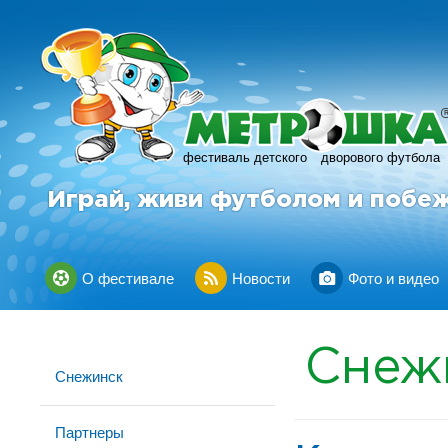
фестиваль детского
дворового футбола
Играй, живи футболом и побе
О фестивале
Новости
Фото и видео
Снеж
Снежинск
Партнеры