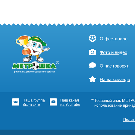
О фестивале
Фото и видео
О нас говорят
Наша команда
Наша группа
Наш канал
™Товарный знак МЕТРОШ
Вконтакте
на YouTube
использование прина
Полит