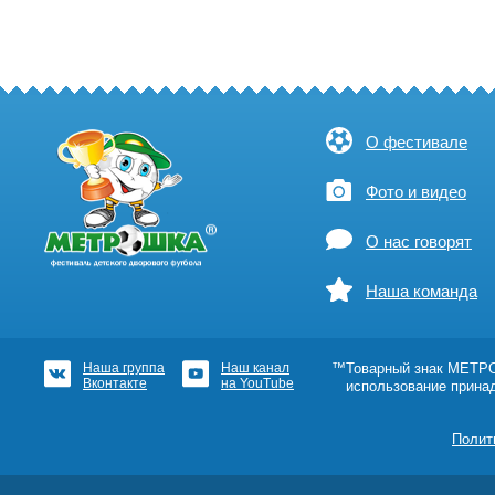
О фестивале
Фото и видео
О нас говорят
Наша команда
Наша группа
Наш канал
™Товарный знак МЕТРОШ
Вконтакте
на YouTube
использование прина
Полит