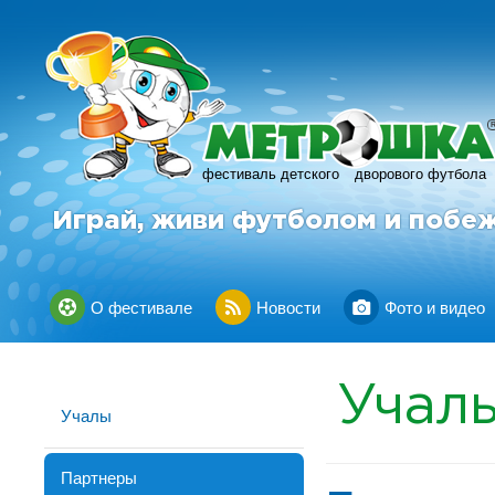
фестиваль детского
дворового футбола
Играй, живи футболом и побе
О фестивале
Новости
Фото и видео
Учал
Учалы
Партнеры