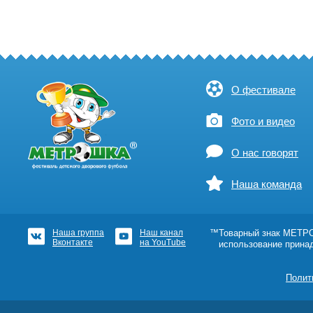
О фестивале
Фото и видео
О нас говорят
Наша команда
Наша группа
Наш канал
™Товарный знак МЕТРОШ
Вконтакте
на YouTube
использование прина
Полит