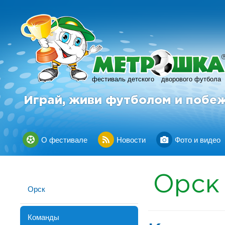
фестиваль детского
дворового футбола
Играй, живи футболом и побе
О фестивале
Новости
Фото и видео
Орск
Орск
Команды