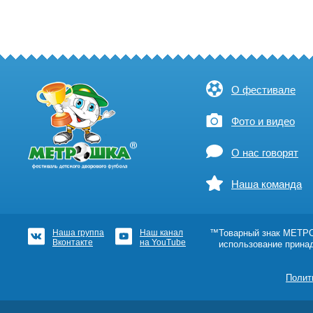
О фестивале
Фото и видео
О нас говорят
Наша команда
Наша группа
Наш канал
™Товарный знак МЕТРОШ
Вконтакте
на YouTube
использование прина
Полит