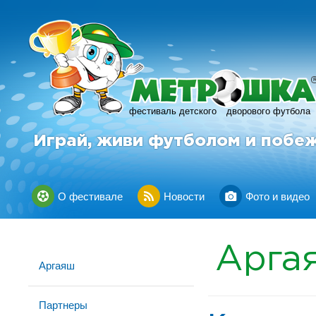
фестиваль детского
дворового футбола
Играй, живи футболом и побе
О фестивале
Новости
Фото и видео
Арга
Аргаяш
Партнеры