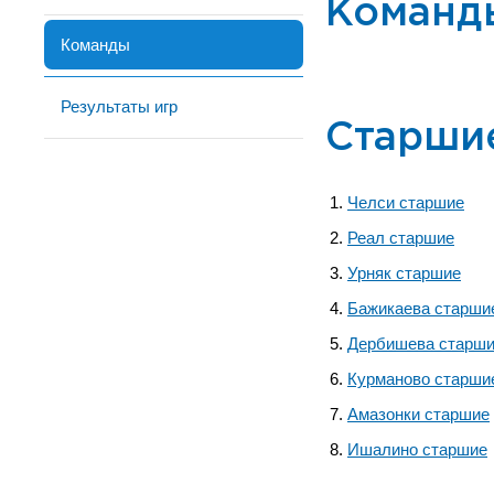
Команд
Команды
Результаты игр
Старши
Челси старшие
Реал старшие
Урняк старшие
Бажикаева старши
Дербишева старш
Курманово старши
Амазонки старшие
Ишалино старшие