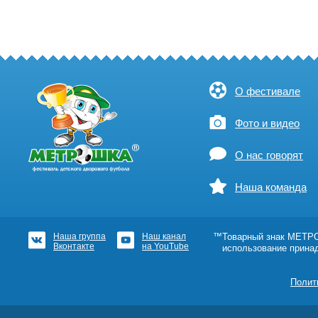
О фестивале
Фото и видео
О нас говорят
Наша команда
Наша группа
Наш канал
™Товарный знак МЕТРОШ
Вконтакте
на YouTube
использование прина
Полит