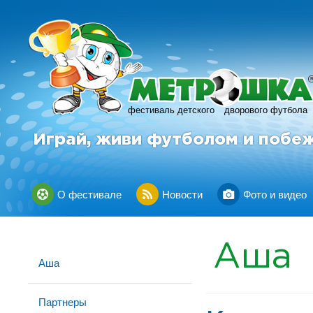
фестиваль детского
дворового футбола
Играй, живи футболом и побе
О фестивале
Новости
Фото и видео
Аша
Аша
Партнеры