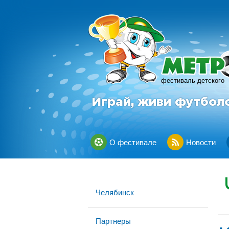
фестиваль детского
Играй, живи футбол
О фестивале
Новости
Челябинск
Партнеры