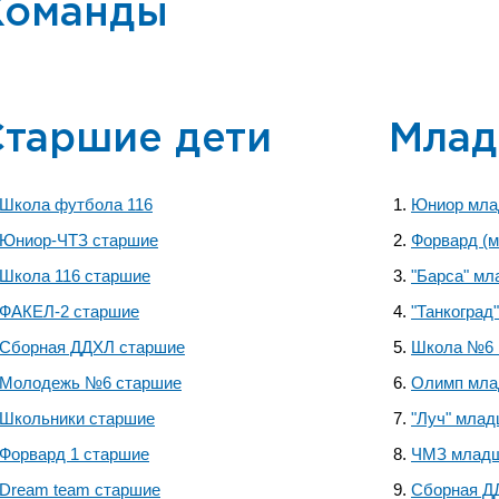
Команды
Старшие дети
Млад
Школа футбола 116
Юниор мл
Юниор-ЧТЗ старшие
Форвард (
Школа 116 старшие
"Барса" м
ФАКЕЛ-2 старшие
"Танкоград
Сборная ДДХЛ старшие
Школа №6
Молодежь №6 старшие
Олимп мл
Школьники старшие
"Луч" мла
Форвард 1 старшие
ЧМЗ млад
Dream team старшие
Сборная Д