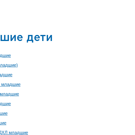
шие дети
адшие
младшие)
ладшие
" младшие
 младшие
адшие
дшие
шие
ДХЛ младшие