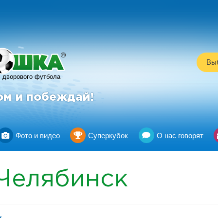
R
Выб
дворового футбола
ом и побеждай!
Фото и видео
Суперкубок
О нас говорят
Челябинск