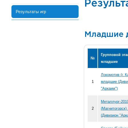
Результ
Результаты игр
Младшие 
Групповой эта
№
младшие
Локомотив (г. 
1
младшие (Диви
"Аркаим")
Металлург-201
2
(Магнитогорск
(Дивизион "Арк