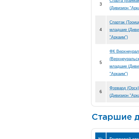
Спарта (Байма
3
(Дивизион "Арк
Спартак (Троиц
4
младшие (Диви
"Аркаим")
ФК Верхнеурал
(Верхнеуральск
5
младшие (Диви
"Аркаим")
Форвард (Орск
6
(Дивизион "Арк
Старшие д