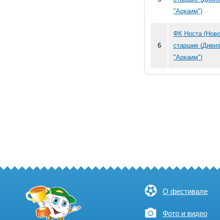
"Аркаим")
ФК Носта (Ново
6
старшие (Диви
"Аркаим")
О фестивале
Фото и видео