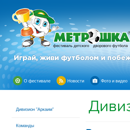
фестиваль детского
дворового футбола
Играй, живи футболом и побе
О фестивале
Новости
Фото и видео
Диви
Дивизион "Аркаим"
Команды