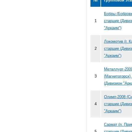
№
Групповой эта
Бобры (Бобровк
1
старшие (Диви
"Аркаим")
Локомотив (г. 
2
старшие (Диви
"Аркаим")
Металлург-200
3
(Магнитогорск)
(Дивизион "Арк
Олимп-2008 (Си
4
старшие (Диви
"Аркаим")
Сармат (п. При
5
старшие (Диви