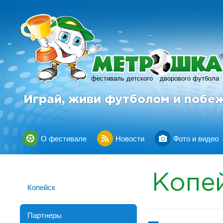
фестиваль детского
дворового футбола
Играй, живи футболом и побе
О фестивале
Новости
Фото и видео
Копе
Копейск
Партнеры