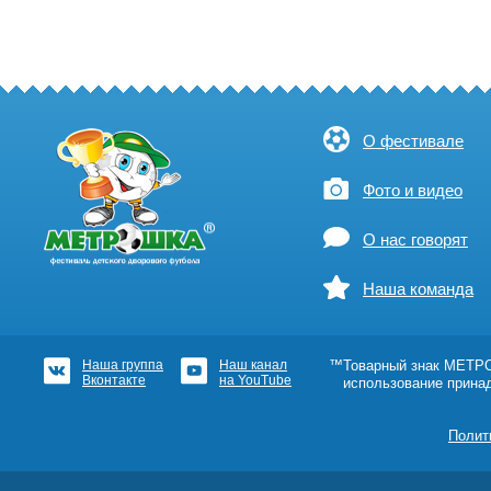
О фестивале
Фото и видео
О нас говорят
Наша команда
Наша группа
Наш канал
™Товарный знак МЕТРОШ
Вконтакте
на YouTube
использование прина
Полит