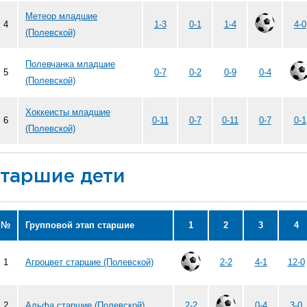
Метеор младшие
4
1-3
0-1
1-4
4-0
(Полевской)
Полевчанка младшие
5
0-7
0-2
0-9
0-4
(Полевской)
Хоккеисты младшие
6
0-11
0-7
0-11
0-7
0-1
(Полевской)
таршие дети
№
Групповой этап старшие
1
2
3
4
1
Агроцвет старшие (Полевской)
2-2
4-1
12-0
2
Альфа старшие (Полевской)
2-2
0-4
3-0