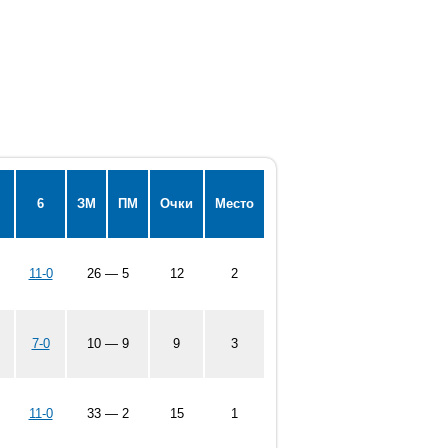
6
ЗМ
ПМ
Очки
Место
11-0
26 — 5
12
2
7-0
10 — 9
9
3
11-0
33 — 2
15
1