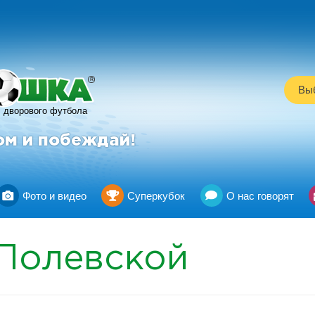
R
Выб
дворового футбола
ом и побеждай!
Фото и видео
Суперкубок
О нас говорят
Полевской