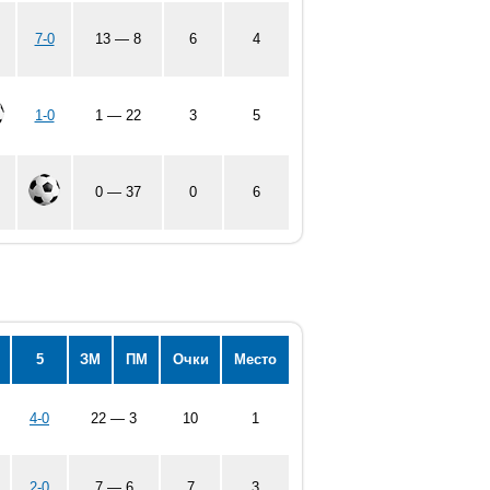
7-0
13 — 8
6
4
1-0
1 — 22
3
5
0 — 37
0
6
5
ЗМ
ПМ
Очки
Место
4-0
22 — 3
10
1
2-0
7 — 6
7
3