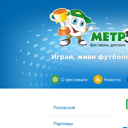
фестиваль детского
Играй, живи футбол
О фестивале
Новости
Полевской
Партнеры