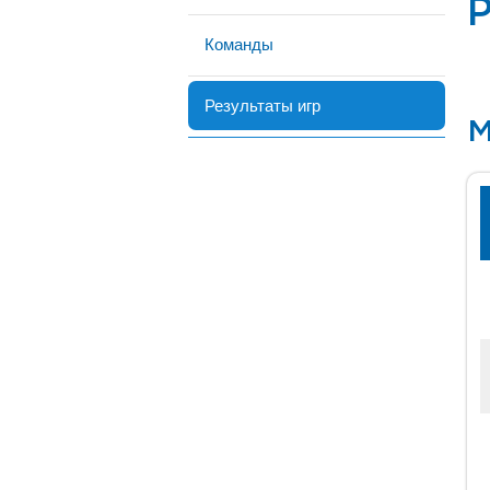
Р
Команды
Результаты игр
М