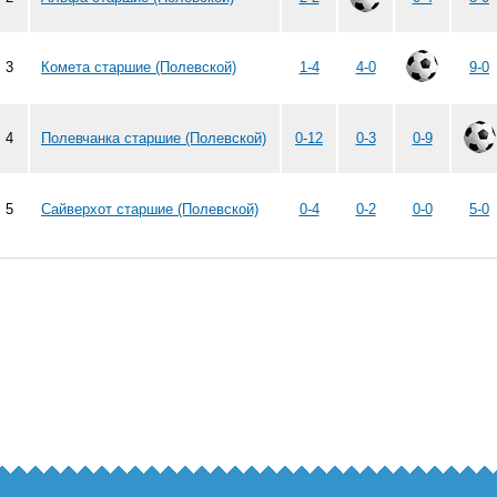
3
Комета старшие (Полевской)
1-4
4-0
9-0
4
Полевчанка старшие (Полевской)
0-12
0-3
0-9
5
Сайверхот старшие (Полевской)
0-4
0-2
0-0
5-0