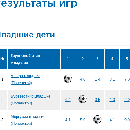
езультаты игр
ладшие дети
Групповой этап
№
1
2
3
4
5
младшие
Альфа младшие
1
4-0
1-4
3-1
7-0
(Полевской)
Буревестник младшие
2
0-4
0-5
1-0
2-0
(Полевской)
Меркурий младшие
3
4-1
5-0
4-1
9-0
(Полевской)