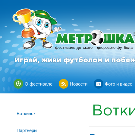
фестиваль детского
дворового футбола
Играй, живи футболом и побе
О фестивале
Новости
Фото и видео
Вотк
Воткинск
Партнеры