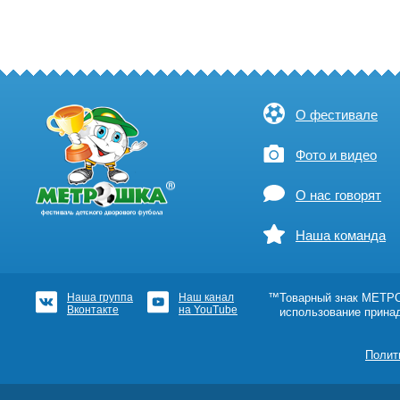
О фестивале
Фото и видео
О нас говорят
Наша команда
Наша группа
Наш канал
™Товарный знак МЕТРОШ
Вконтакте
на YouTube
использование прина
Полит