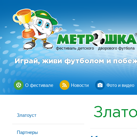
фестиваль детского
дворового футбола
Играй, живи футболом и побе
О фестивале
Новости
Фото и видео
Злато
Златоуст
Партнеры