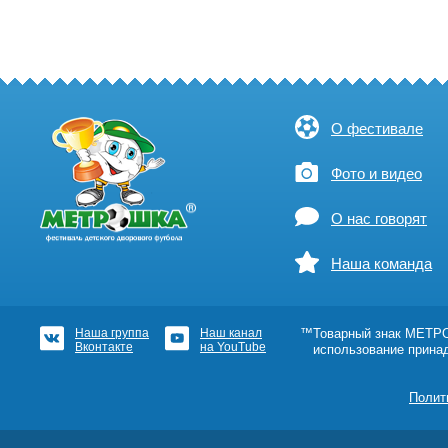
О фестивале
Фото и видео
О нас говорят
Наша команда
Наша группа
Наш канал
™Товарный знак МЕТРОШ
Вконтакте
на YouTube
использование прина
Полит