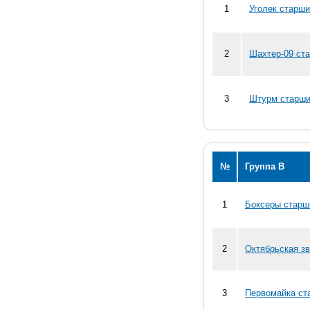
1
Уголек старши
2
Шахтер-09 ста
3
Штурм старши
№
Группа В
1
Боксеры старш
2
Октябрьская зв
3
Первомайка ст