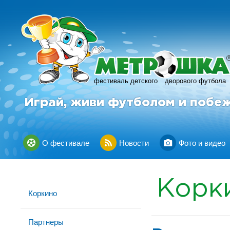
фестиваль детского
дворового футбола
Играй, живи футболом и побе
О фестивале
Новости
Фото и видео
Корк
Коркино
Партнеры