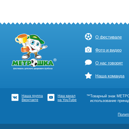
О фестивале
Фото и видео
О нас говорят
Наша команда
Наша группа
Наш канал
™Товарный знак МЕТРОШ
Вконтакте
на YouTube
использование прина
Полит