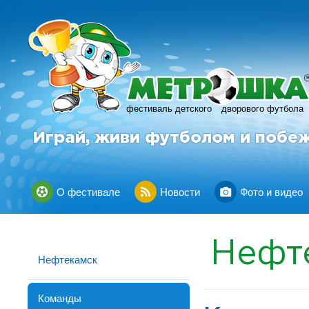
фестиваль детского
дворового футбола
Играй, живи футболом и побе
О фестивале
Новости
Фото и видео
Нефт
Нефтекамск
Команды