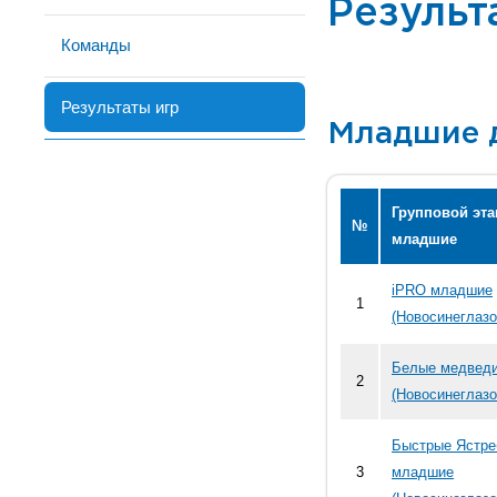
Результ
Команды
Результаты игр
Младшие 
Групповой эта
№
младшие
iPRO младшие
1
(Новосинеглазо
Белые медвед
2
(Новосинеглазо
Быстрые Ястр
3
младшие