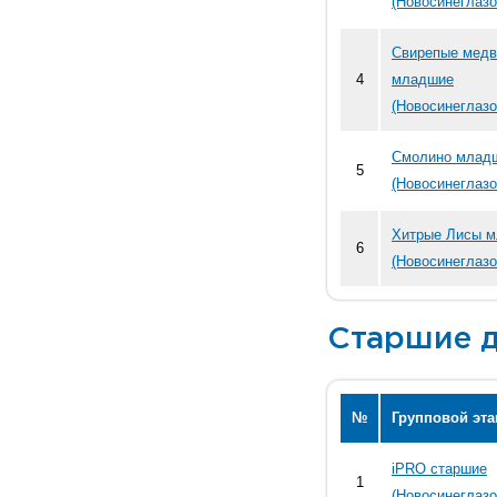
(Новосинеглазо
Свирепые мед
4
младшие
(Новосинеглазо
Смолино млад
5
(Новосинеглазо
Хитрые Лисы 
6
(Новосинеглазо
Старшие д
№
Групповой эта
iPRO старшие
1
(Новосинеглазо