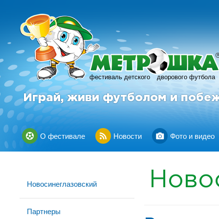
фестиваль детского
дворового футбола
Играй, живи футболом и побе
О фестивале
Новости
Фото и видео
Ново
Новосинеглазовский
Партнеры