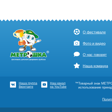
О фестивале
Фото и видео
О нас говорят
Наша команда
Наша группа
Наш канал
™Товарный знак МЕТРОШ
Вконтакте
на YouTube
использование прина
Полит