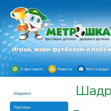
фестиваль детского
дворового футбола
Играй, живи футболом и побе
О фестивале
Новости
Фото и видео
Шадр
Шадринск
Партнеры