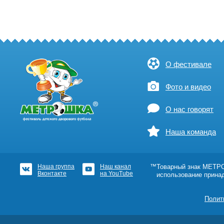
О фестивале
Фото и видео
О нас говорят
Наша команда
Наша группа
Наш канал
™Товарный знак МЕТРОШ
Вконтакте
на YouTube
использование прина
Полит