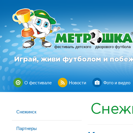
фестиваль детского
дворового футбола
Играй, живи футболом и побе
О фестивале
Новости
Фото и видео
Снеж
Снежинск
Партнеры