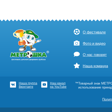
О фестивале
Фото и видео
О нас говорят
Наша команда
Наша группа
Наш канал
™Товарный знак МЕТРОШ
Вконтакте
на YouTube
использование прина
Полит