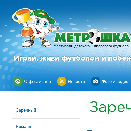
фестиваль детского
дворового футбола
Играй, живи футболом и побе
О фестивале
Новости
Фото и видео
Заре
Заречный
Команды