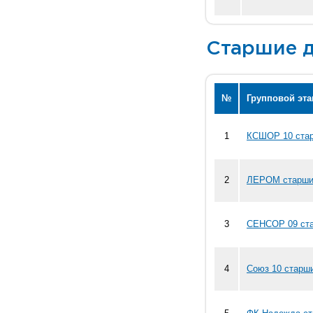
Старшие д
№
Групповой эта
1
КСШОР 10 стар
2
ЛЕРОМ старшие
3
СЕНСОР 09 ста
4
Союз 10 старши