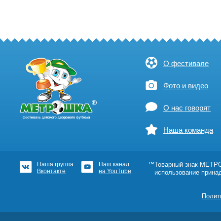
О фестивале
Фото и видео
О нас говорят
Наша команда
Наша группа
Наш канал
™Товарный знак МЕТРОШ
Вконтакте
на YouTube
использование прина
Полит