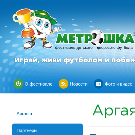
фестиваль детского
дворового футбола
Играй, живи футболом и побе
О фестивале
Новости
Фото и видео
Арга
Аргаяш
Партнеры