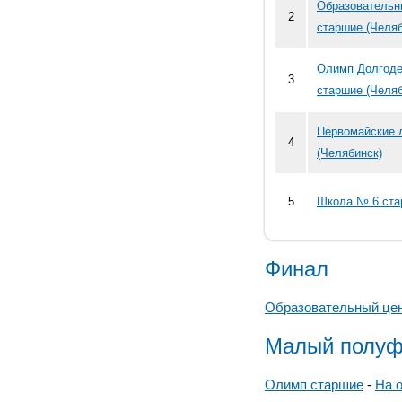
Образовательн
2
старшие (Челяб
Олимп Долгоде
3
старшие (Челяб
Первомайские 
4
(Челябинск)
5
Школа № 6 ста
Финал
Образовательный це
Малый полуф
Олимп старшие
-
На 