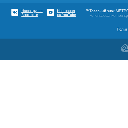
Наша группа
Наш канал
™Товарный знак МЕТРОШ
Вконтакте
на YouTube
использование прина
Полит