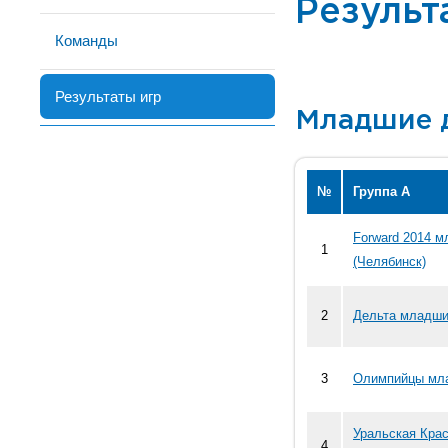
Результ
Команды
Результаты игр
Младшие 
№
Группа А
Forward 2014 
1
(Челябинск)
2
Дельта младши
3
Олимпийцы мла
Уральская Кра
4