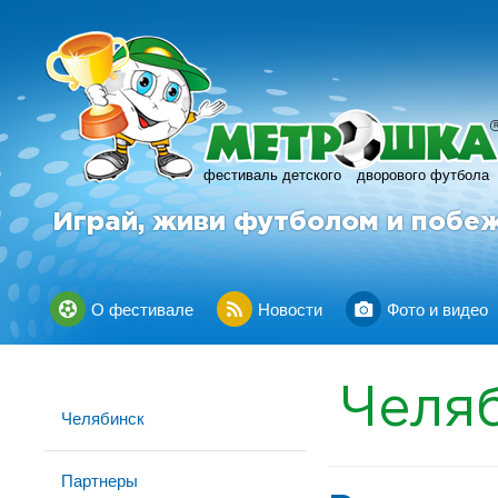
фестиваль детского
дворового футбола
Играй, живи футболом и побе
О фестивале
Новости
Фото и видео
Челя
Челябинск
Партнеры