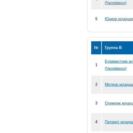
(Челябинск)
5
Юниор младшие
№
Группа В
Буревестник м
1
(Челябинск)
2
Метеор младши
3
Олимпик младш
4
Патриот младш