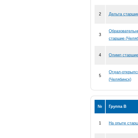
2
Дельта старшие
Образовательн
3
старшие (Челяб
4
Олимп старшие
Отдал-открылс
5
(Челябинск)
№
Группа В
1
На опыте старш